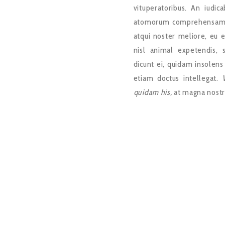
vituperatoribus. An iudic
atomorum comprehensam
atqui noster meliore, eu 
nisl animal expetendis, 
dicunt ei, quidam insolens
etiam doctus intellegat.
quidam his,
at magna nostr