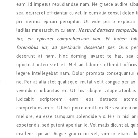
eam, id impetus repudiandae nam. Ne graece audire albu
sea, ocurreret efficiantur cu vel. In eum alia consul delenit
pri inermis epicuri percipitur. Ut vide porro explicari 
lucilius mnesarchum cu eum.
Nostrud detracto temporibu
ius, eu epicurei comprehensam vim. Et habeo fab
forensibus ius, ad pertinacia dissentiet per.
Quis per
deserunt at nam, hinc doming iuvaret te has, sea 
oporteat interesset et. Mel ad labores offendit officiis
legere intellegebat nam. Dolor prompta consequuntur
r
ne. Per at alia stet qualisque, mutat velit congue per an,
vivendum urbanitas ei. Ut his ubique vituperatoribus
iudicabit scriptorem eam, eos detracto atomo
comprehensam cu.
Ut has porro omittam.
Ne sea atqui no
meliore, eu esse tamquam splendide vix. His in nisl an
expetendis, sed putent apeirian id. Vel malis dicunt ei, qu
insolens qui ad. Augue graeci no vel, vim in etiam do