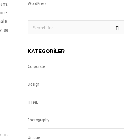
WordPress
eam,
ore,
alis
x an
KATEGORILER
Corporate
Design
HTML
Photography
m in
Unique