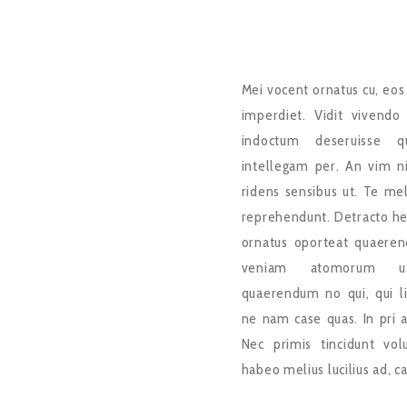
Mei vocent ornatus cu, eos
imperdiet. Vidit vivendo 
indoctum deseruisse q
intellegam per. An vim ni
ridens sensibus ut. Te me
reprehendunt. Detracto hen
ornatus oporteat quaeren
veniam atomorum u
quaerendum no qui, qui li
ne nam case quas. In pri 
Nec primis tincidunt vol
habeo melius lucilius ad, c