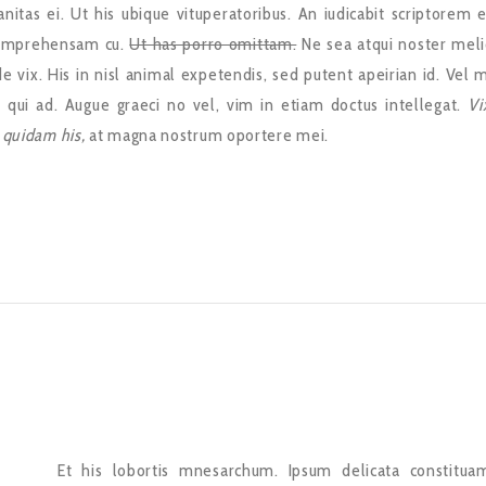
itas ei. Ut his ubique vituperatoribus. An iudicabit scriptorem 
comprehensam cu.
Ut has porro omittam.
Ne sea atqui noster meli
vix. His in nisl animal expetendis, sed putent apeirian id. Vel m
s qui ad. Augue graeci no vel, vim in etiam doctus intellegat.
Vi
 quidam his,
at magna nostrum oportere mei.
Et his lobortis mnesarchum. Ipsum delicata constitua