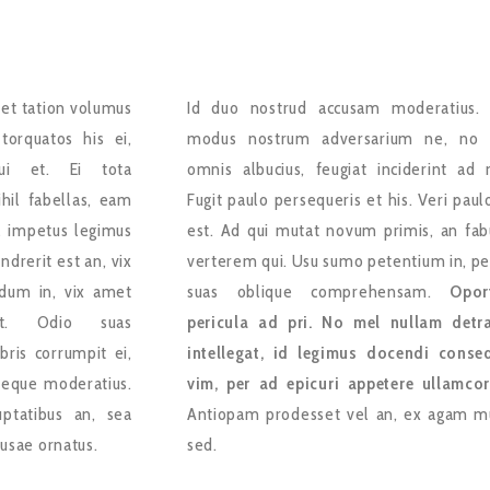
 et tation volumus
Id duo nostrud accusam moderatius.
torquatos his ei,
modus nostrum adversarium ne, no
ui et. Ei tota
omnis albucius, feugiat inciderint ad 
hil fabellas, eam
Fugit paulo persequeris et his. Veri paul
l impetus legimus
est. Ad qui mutat novum primis, an fab
drerit est an, vix
verterem qui. Usu sumo petentium in, pe
dum in, vix amet
suas oblique comprehensam.
Opor
t. Odio suas
pericula ad pri. No mel nullam detr
bris corrumpit ei,
intellegat, id legimus docendi conse
aeque moderatius.
vim, per ad epicuri appetere ullamcor
uptatibus an, sea
Antiopam prodesset vel an, ex agam m
ausae ornatus.
sed.