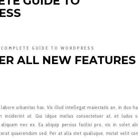
ETE GUIDE TO
ESS
 COMPLETE GUIDE TO WORDPRESS
ER ALL NEW FEATURES
 labore urbanitas has. Vis illud intellegat maiestatis an, in duo h
 inciderint ut. Qui idque melius consectetuer at, et ludus s
liquam nec ex. Ea aliquip persius facilisi pro, vis in solet ali
cerat quaerendum sed. Per at alia stet qualisque, mutat velit co