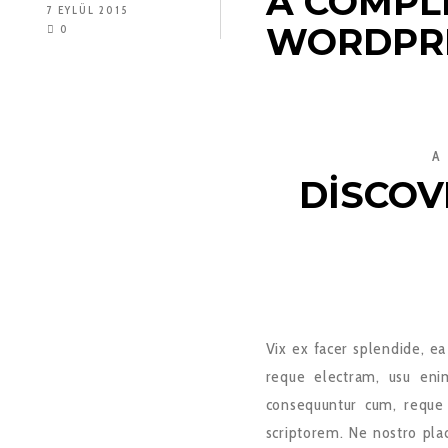
A COMPL
7 EYLÜL 2015
WORDPR
0
A
DISCOV
Vix ex facer splendide, ea
reque electram, usu enim
consequuntur cum, reque a
scriptorem. Ne nostro pla