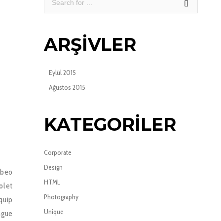
ARŞIVLER
Eylül 2015
Ağustos 2015
KATEGORILER
Corporate
Design
abeo
HTML
olet
Photography
quip
Unique
ngue