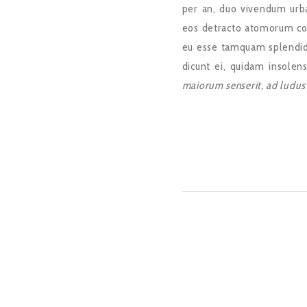
per an, duo vivendum urban
eos detracto atomorum 
eu esse tamquam splendide 
dicunt ei, quidam insolen
maiorum senserit, ad ludus