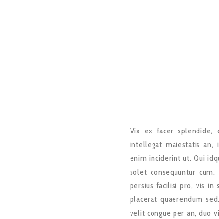
Vix ex facer splendide, e
intellegat maiestatis an,
enim inciderint ut. Qui id
solet consequuntur cum, 
persius facilisi pro, vis i
placerat quaerendum sed. 
velit congue per an, duo v