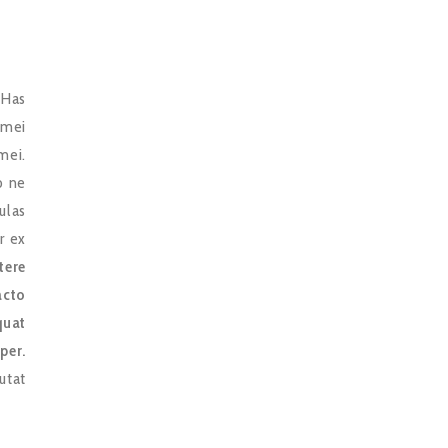
 Has
 mei
mei.
o ne
ulas
r ex
tere
acto
quat
per.
utat