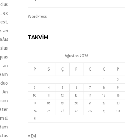
cius
i, ex
WordPress
est,
s an
TAKVIM
ulas
sius
Ağustos 2026
quas
, an
P
S
Ç
P
C
C
P
 eam
1
2
 duo
3
4
5
6
7
8
9
. An
10
11
12
13
14
15
16
rum
17
18
19
20
21
22
23
ster
24
25
26
27
28
29
30
imal
31
idam
ctus
« Eyl