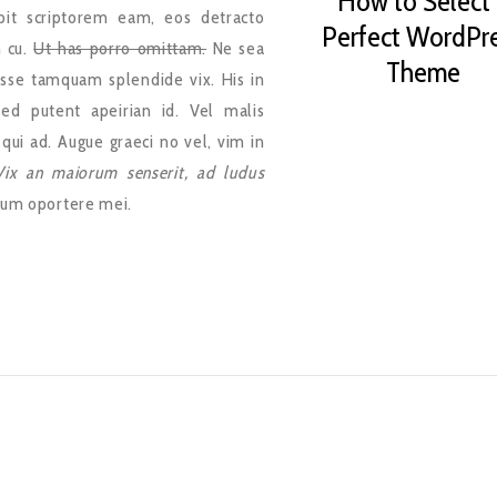
How to Select
abit scriptorem eam, eos detracto
Perfect WordPr
 cu.
Ut has porro omittam.
Ne sea
Theme
esse tamquam splendide vix. His in
sed putent apeirian id. Vel malis
 qui ad. Augue graeci no vel, vim in
Vix an maiorum senserit, ad ludus
um oportere mei.