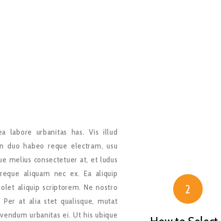
a labore urbanitas has. Vis illud
 in duo habeo reque electram, usu
que melius consectetuer at, et ludus
reque aliquam nec ex. Ea aliquip
2
n solet aliquip scriptorem. Ne nostro
Per at alia stet qualisque, mutat
ivendum urbanitas ei. Ut his ubique