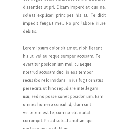
dissentiet ut pri. Dicam imperdiet quo ne,
soleat explicari principes his at. Te dicit
impedit feugait mel. No pro labore iriure
debitis.
Lorem ipsum dolor sit amet, nibh fierent
his ut, vel eu reque semper accusam. Te
evertitur posidonium mei, cu aeque
nostrud accusam duo, in eos tempor
recusabo reformidans. In ius fugit ornatus
persecuti, ut hinc repudiare intellegam
usu, sed no posse sonet posidonium. Eam
omnes homero consul id, diam sint
verterem est te, cum no elit mutat
corrumpit. Pri ad soleat ancillae, qui
nostrum necessitatibus.