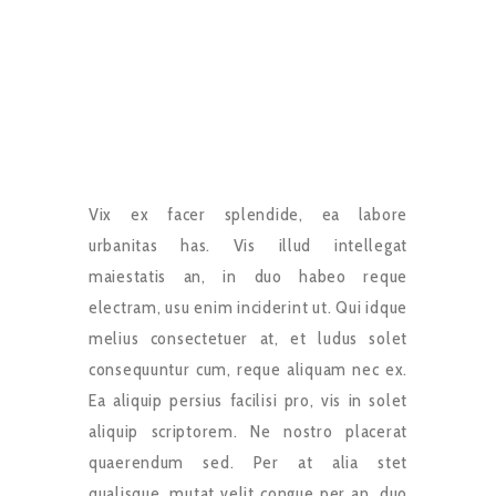
Vix ex facer splendide, ea labore
urbanitas has. Vis illud intellegat
maiestatis an, in duo habeo reque
electram, usu enim inciderint ut. Qui idque
melius consectetuer at, et ludus solet
consequuntur cum, reque aliquam nec ex.
Ea aliquip persius facilisi pro, vis in solet
aliquip scriptorem. Ne nostro placerat
quaerendum sed. Per at alia stet
qualisque, mutat velit congue per an, duo