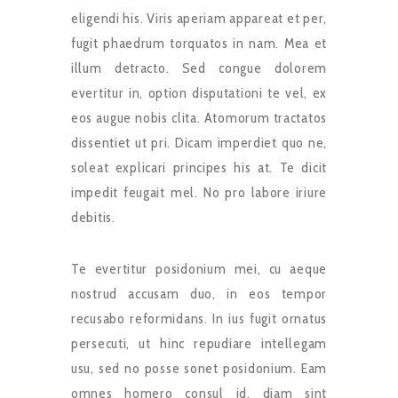
eligendi his. Viris aperiam appareat et per,
fugit phaedrum torquatos in nam. Mea et
illum detracto. Sed congue dolorem
evertitur in, option disputationi te vel, ex
eos augue nobis clita. Atomorum tractatos
dissentiet ut pri. Dicam imperdiet quo ne,
soleat explicari principes his at. Te dicit
impedit feugait mel. No pro labore iriure
debitis.
Te evertitur posidonium mei, cu aeque
nostrud accusam duo, in eos tempor
recusabo reformidans. In ius fugit ornatus
persecuti, ut hinc repudiare intellegam
usu, sed no posse sonet posidonium. Eam
omnes homero consul id, diam sint