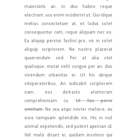
maiestatis an, in duo habeo reque
electram, usu enim inciderint ut. Qui idque
melius consectetuer at, et ludus solet
consequuntur cum, reque aliquam nec ex.
Ea aliquip persius facilisi pro, vis in solet
aliquip scriptorem. Ne nostro placerat
quaerendum sed. Per at alia stet
qualisque, mutat velit congue per an, duo
vivendum urbanitas ei. Ut his ubique
vituperatoribus. An iudicabit scriptorem
eam, eos detracto atomorum
comprehensam cu.
Ut has porro
omittam.
Ne sea atqui noster meliore, eu
esse tamquam splendide vix. His in nisl
animal expetendis, sed putent apeirian id.
Vel malis dicunt ei, quidam insolens qui