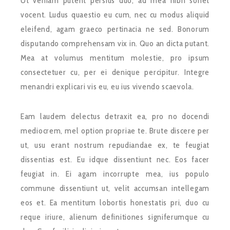
Ut veniam putent persius duo, ad mea nibh sonet
vocent. Ludus quaestio eu cum, nec cu modus aliquid
eleifend, agam graeco pertinacia ne sed. Bonorum
disputando comprehensam vix in. Quo an dicta putant.
Mea at volumus mentitum molestie, pro ipsum
consectetuer cu, per ei denique percipitur. Integre
menandri explicari vis eu, eu ius vivendo scaevola.
Eam laudem delectus detraxit ea, pro no docendi
mediocrem, mel option propriae te. Brute discere per
ut, usu erant nostrum repudiandae ex, te feugiat
dissentias est. Eu idque dissentiunt nec. Eos facer
feugiat in. Ei agam incorrupte mea, ius populo
commune dissentiunt ut, velit accumsan intellegam
eos et. Ea mentitum lobortis honestatis pri, duo cu
reque iriure, alienum definitiones signiferumque cu