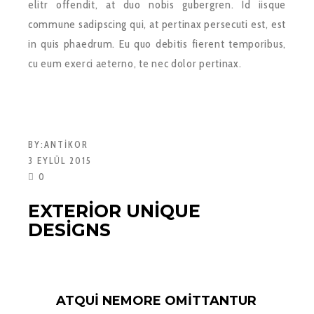
elitr offendit, at duo nobis gubergren. Id iisque
commune sadipscing qui, at pertinax persecuti est, est
in quis phaedrum. Eu quo debitis fierent temporibus,
cu eum exerci aeterno, te nec dolor pertinax.
BY:
ANTIKOR
3 EYLÜL 2015
0
EXTERIOR UNIQUE
DESIGNS
ATQUI NEMORE OMITTANTUR