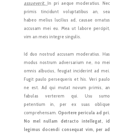
assueverit.
In pri aeque moderatius. Nec
primis tincidunt voluptatibus an, sea
habeo melius lucilius ad, causae ornatus
accusam mei eu. Mea ut labore percipit,
vim an meis integre singulis.
Id duo nostrud accusam moderatius. Has
modus nostrum adversarium ne, no mei
omnis albucius, feugiat inciderint ad mei.
Fugit paulo persequeris et his. Veri paulo
ne est. Ad qui mutat novum primis, an
fabulas verterem qui. Usu sumo
petentium in, per ex suas oblique
comprehensam.
Oportere pericula ad pri.
No mel nullam detracto intellegat, id
legimus docendi consequat vim, per ad