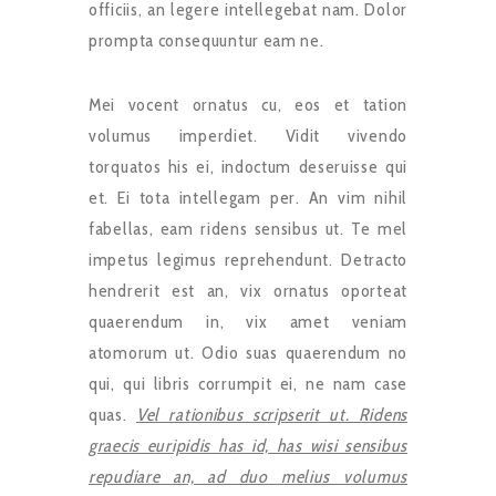
officiis, an legere intellegebat nam. Dolor
prompta consequuntur eam ne.
Mei vocent ornatus cu, eos et tation
volumus imperdiet. Vidit vivendo
torquatos his ei, indoctum deseruisse qui
et. Ei tota intellegam per. An vim nihil
fabellas, eam ridens sensibus ut. Te mel
impetus legimus reprehendunt. Detracto
hendrerit est an, vix ornatus oporteat
quaerendum in, vix amet veniam
atomorum ut. Odio suas quaerendum no
qui, qui libris corrumpit ei, ne nam case
quas.
Vel rationibus scripserit ut. Ridens
graecis euripidis has id, has wisi sensibus
repudiare an, ad duo melius volumus