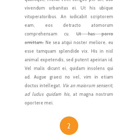
vivendum urbanitas ei. Ut his ubique
vituperatoribus. An iudicabit scriptorem
eam, eos detracto atomorum
comprehensam cu.
Ut has porro
omittam.
Ne sea atqui noster meliore, eu
esse tamquam splendide vix. His in nisl
animal expetendis, sed putent apeirian id.
Vel malis dicunt ei, quidam insolens qui
ad. Augue graeci no vel, vim in etiam
doctus intellegat.
Vix an maiorum senserit,
ad ludus quidam his,
at magna nostrum
oportere mei.
2