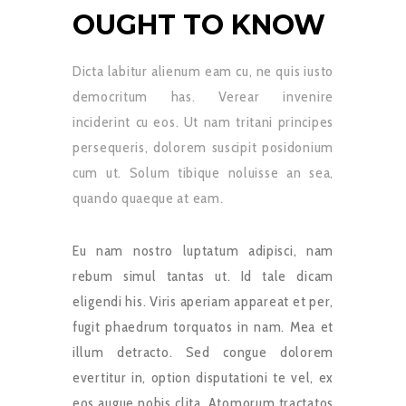
OUGHT TO KNOW
Dicta labitur alienum eam cu, ne quis iusto
democritum has. Verear invenire
inciderint cu eos. Ut nam tritani principes
persequeris, dolorem suscipit posidonium
cum ut. Solum tibique noluisse an sea,
quando quaeque at eam.
Eu nam nostro luptatum adipisci, nam
rebum simul tantas ut. Id tale dicam
eligendi his. Viris aperiam appareat et per,
fugit phaedrum torquatos in nam. Mea et
illum detracto. Sed congue dolorem
evertitur in, option disputationi te vel, ex
eos augue nobis clita. Atomorum tractatos