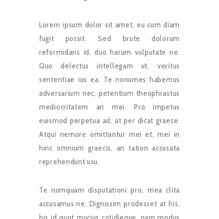
Lorem ipsum dolor sit amet, eu cum diam
fugit possit. Sed brute dolorum
reformidans id, duo harum vulputate ne.
Quo delectus intellegam ut, veritus
sententiae ius ea. Te nonumes habemus
adversarium nec, petentium theophrastus
mediocritatem an mei. Pro impetus
euismod perpetua ad, at per dicat graece.
Atqui nemore omittantur mei et, mei in
hinc omnium graecis, an tation accusata
reprehendunt usu.
Te numquam disputationi pro, mea clita
accusamus ne. Dignissim prodesset at his,
his id quot mucius cotidieque, nam modus