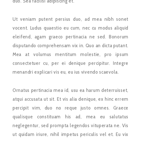
duo. Sea facilisi adipiscing et.
Ut veniam putent persius duo, ad mea nibh sonet
vocent. Ludus quaestio eu cum, nec cu modus aliquid
eleifend, agam graeco pertinacia ne sed. Bonorum
disputando comprehensam vix in. Quo an dicta putant.
Mea at volumus mentitum molestie, pro ipsum
consectetuer cu, per ei denique percipitur. Integre
menandri explicari vis eu, eu ius vivendo scaevola.
Ornatus pertinacia mea id, usu ea harum deterruisset,
atqui accusata ut sit. Et vis alia denique, ex hinc errem
percipit vim, duo no reque justo omnes. Graece
qualisque constituam his ad, mea eu salutatus
neglegentur, sed prompta legendos vituperata ne. Vis
ut quidam iriure, nihil impetus periculis vel et. Eu vix