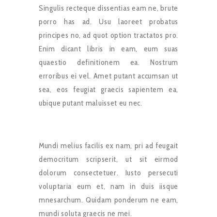
Singulis recteque dissentias eam ne, brute
porro has ad. Usu laoreet probatus
principes no, ad quot option tractatos pro.
Enim dicant libris in eam, eum suas
quaestio definitionem ea. Nostrum
erroribus ei vel. Amet putant accumsan ut
sea, eos feugiat graecis sapientem ea,
ubique putant maluisset eu nec.
Mundi melius facilis ex nam, pri ad feugait
democritum scripserit, ut sit eirmod
dolorum consectetuer. Iusto persecuti
voluptaria eum et, nam in duis iisque
mnesarchum. Quidam ponderum ne eam,
mundi soluta graecis ne mei.