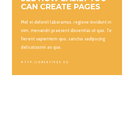
CAN CREATE PAGES
Mel ei delenit laboramus, regione invidunt in
vim, menandri praesent dissentias ut quo. Te
fierent sapientem quo, sanctus sadipscing
delicatissimi an quo.
HTTP://GREATIVES.EU