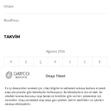
Unique
WordPress
TAKVIM
Ağustos 2026
P
S
Ç
P
C
C
P
1
2
Onayı Yönet
3
4
5
6
7
8
9
10
11
12
13
14
15
16
En iyi deneyimleri sunmak için, cihaz bilgilerini saklamak ve/veya bunlara erişmek
17
18
19
20
21
22
23
amacıyla çerezler gibi teknolojiler kullanıyoruz. Bu teknolojilere izin vermek, bu
24
25
26
27
28
29
30
sitedeki tarama davranışı veya benzersiz kimlikler gibi verileri işlememize izin
verecektir. Onay vermemek veya onayı geri çekmek, belirli özellikleri ve işlevleri
31
olumsuz etkileyebilir.